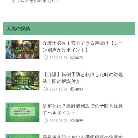
とブログを始めました！
人気の投稿
介護士必見！安心できる声掛け【シー
ン別声かけポイント】
2024.09.24
6623
【介護】転倒予防と転倒した時の対処
法｜図の解説付き
2024.12.28
4093
疥癬とは？高齢者施設での予防と注意
すべきポイント
2025.05.03
3099
高齢者施設における帯状疱疹の注意す