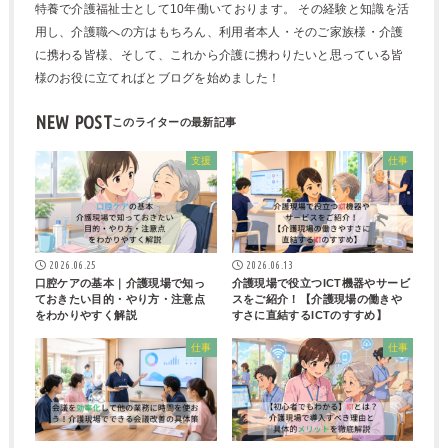
特養で介護福祉士として10年働いております。 その経験と知識を活
用し、介護職への方はもちろん、利用者本人・そのご家族様・介護
に携わる皆様、そして、これから介護に携わりたいと思っている皆
様のお役に立てればとブログを始めました！
NEW POST
支援
仕事
2026.06.25
2026.06.13
口腔ケアの基本｜介護現場で知っ
介護現場で役立つICT機器やサービ
ておきたい目的・やり方・注意点
スをご紹介！【介護現場の働きや
をわかりやすく解説
すさに直結するICTのすすめ】
仕事
仕事