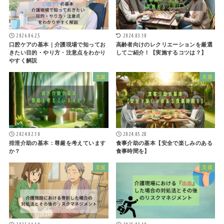
2026.06.25
2024.03.10
口腔ケアの基本｜介護現場で知ってお
高齢者向けのレクリエーションを厳選
きたい目的・やり方・注意点をわかり
してご紹介！【実施するコツは？】
やすく解説
支援
支援
2024.02.10
2024.05.28
排泄介助の基本：尊厳を考えています
食事介助の基本【安全で楽しみのある
か？
食事時間を】
支援
支援