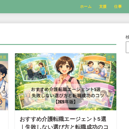
ホーム
支援
仕事
支援
仕事
リ
おすすめ介護転職エージェント5選
】
｜失敗しない選び方と転職成功のコ