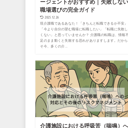
ージェントがおすすめ｜失敗しな
職場選びの完全ガイド
2025.12.26
現介護職であるあなた！「きちんと転職できるか不安」
「今より自分の望む職場に転職したい」「転職に失敗し
くない」と思っていませんか？ 介護職の転職は、情報
足のまま動くと失敗する恐れがありますします。だから
そ今、多くの介...
介護施設における呼吸苦（喘鳴）