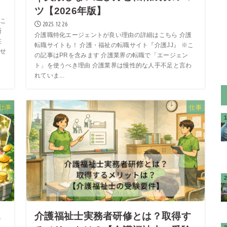
ツ【2026年版】
こ
2025.12.26
断
介護職特化エージェントが良い理由の詳細はこちら 介護
在
転職サイトも！ 介護・福祉の転職サイト『介護JJ』 ※こ
せ
の記事はPRを含みます 介護業界の転職で「エージェン
ト」を使うべき理由 介護業界は慢性的な人手不足と言わ
れていま...
仕事
仕事
エ
介護福祉士実務者研修とは？取得す