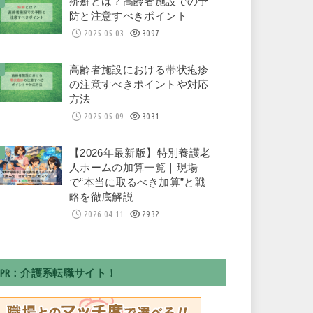
疥癬とは？高齢者施設での予
防と注意すべきポイント
2025.05.03
3097
高齢者施設における帯状疱疹
の注意すべきポイントや対応
方法
2025.05.09
3031
【2026年最新版】特別養護老
人ホームの加算一覧｜現場
で“本当に取るべき加算”と戦
略を徹底解説
2026.04.11
2932
PR：介護系転職サイト！