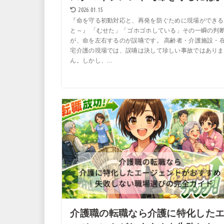
2026.01.15
『命を守る初動対応と、再発を防ぐために現場ができる
と～』 「むせた」「ゴホゴホしている」その一瞬の判
が、命を左右するのが誤嚥です。 高齢者・介護施設・
宅介護の現場では、誤嚥は決して珍しい事故ではありま
ん。しかし、...
介護職の転職なら介護に特化した