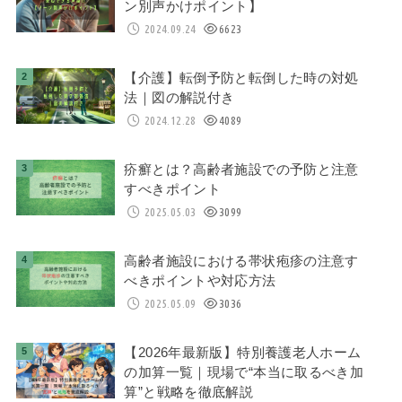
ン別声かけポイント】
2024.09.24
6623
【介護】転倒予防と転倒した時の対処
法｜図の解説付き
2024.12.28
4089
疥癬とは？高齢者施設での予防と注意
すべきポイント
2025.05.03
3099
高齢者施設における帯状疱疹の注意す
べきポイントや対応方法
2025.05.09
3036
【2026年最新版】特別養護老人ホーム
の加算一覧｜現場で“本当に取るべき加
算”と戦略を徹底解説