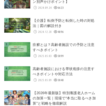
ン別声かけポイント】
2024.09.24
6623
【介護】転倒予防と転倒した時の対処
法｜図の解説付き
2024.12.28
4096
疥癬とは？高齢者施設での予防と注意
すべきポイント
2025.05.03
3099
高齢者施設における帯状疱疹の注意す
べきポイントや対応方法
2025.05.09
3040
【2026年最新版】特別養護老人ホーム
の加算一覧｜現場で“本当に取るべき加
算”と戦略を徹底解説