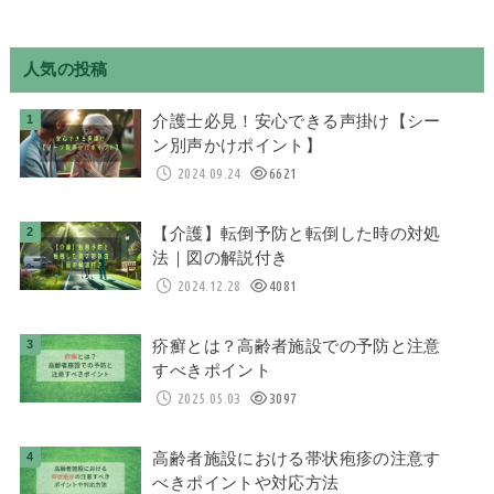
人気の投稿
介護士必見！安心できる声掛け【シー
ン別声かけポイント】
2024.09.24
6621
【介護】転倒予防と転倒した時の対処
法｜図の解説付き
2024.12.28
4081
疥癬とは？高齢者施設での予防と注意
すべきポイント
2025.05.03
3097
高齢者施設における帯状疱疹の注意す
べきポイントや対応方法