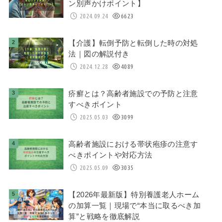
ン別声かけポイント】
2024.09.24
6623
【介護】転倒予防と転倒した時の対処
法｜図の解説付き
2024.12.28
4089
疥癬とは？高齢者施設での予防と注意
すべきポイント
2025.05.03
3099
高齢者施設における帯状疱疹の注意す
べきポイントや対応方法
2025.05.09
3035
【2026年最新版】特別養護老人ホーム
の加算一覧｜現場で“本当に取るべき加
算”と戦略を徹底解説