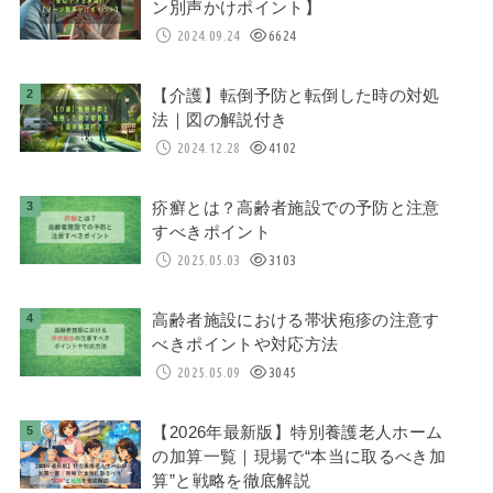
ン別声かけポイント】
2024.09.24
6624
【介護】転倒予防と転倒した時の対処
法｜図の解説付き
2024.12.28
4102
疥癬とは？高齢者施設での予防と注意
すべきポイント
2025.05.03
3103
高齢者施設における帯状疱疹の注意す
べきポイントや対応方法
2025.05.09
3045
【2026年最新版】特別養護老人ホーム
の加算一覧｜現場で“本当に取るべき加
算”と戦略を徹底解説