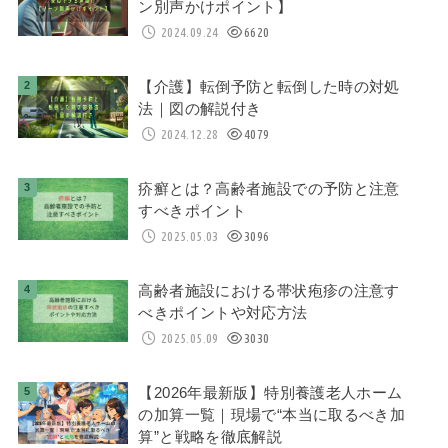
ン別声かけポイント】
2024.09.24
6620
【介護】転倒予防と転倒した時の対処
法｜図の解説付き
2024.12.28
4079
疥癬とは？高齢者施設での予防と注意
すべきポイント
2025.05.03
3096
高齢者施設における帯状疱疹の注意す
べきポイントや対応方法
2025.05.09
3030
【2026年最新版】特別養護老人ホーム
の加算一覧｜現場で“本当に取るべき加
算”と戦略を徹底解説