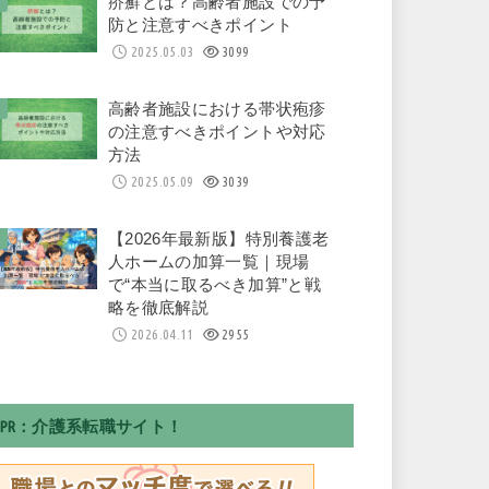
疥癬とは？高齢者施設での予
防と注意すべきポイント
2025.05.03
3099
高齢者施設における帯状疱疹
の注意すべきポイントや対応
方法
2025.05.09
3039
【2026年最新版】特別養護老
人ホームの加算一覧｜現場
で“本当に取るべき加算”と戦
略を徹底解説
2026.04.11
2955
PR：介護系転職サイト！