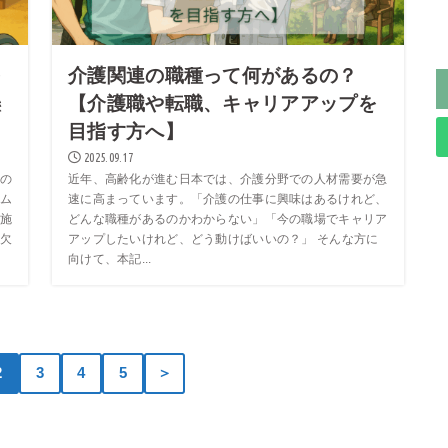
を
介護関連の職種って何があるの？
懸
【介護職や転職、キャリアアップを
目指す方へ】
2025.09.17
の
近年、高齢化が進む日本では、介護分野での人材需要が急
ム
速に高まっています。「介護の仕事に興味はあるけれど、
施
どんな職種があるのかわからない」「今の職場でキャリア
欠
アップしたいけれど、どう動けばいいの？」 そんな方に
向けて、本記...
2
3
4
5
＞