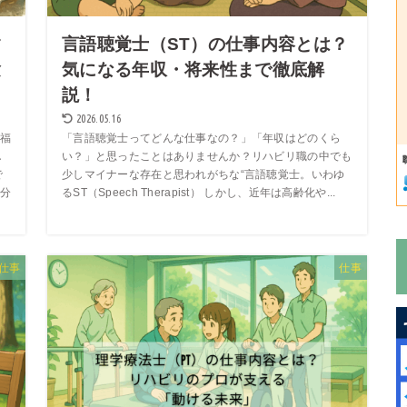
す
言語聴覚士（ST）の仕事内容とは？
験
気になる年収・将来性まで徹底解
説！
2026.05.16
福
「言語聴覚士ってどんな仕事なの？」「年収はどのくら
し
い？」と思ったことはありませんか？リハビリ職の中でも
で
少しマイナーな存在と思われがちな“言語聴覚士。いわゆ
分
るST（Speech Therapist） しかし、近年は高齢化や...
仕事
仕事