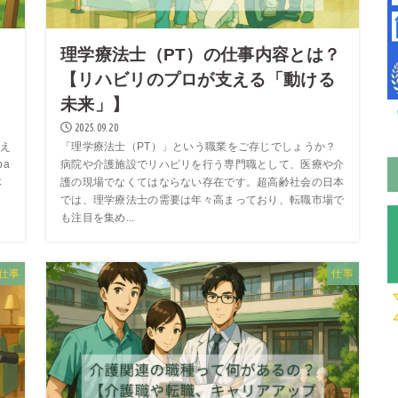
理学療法士（PT）の仕事内容とは？
【リハビリのプロが支える「動ける
未来」】
2025.09.20
え
「理学療法士（PT）」という職業をご存じでしょうか？
a
病院や介護施設でリハビリを行う専門職として、医療や介
体
護の現場でなくてはならない存在です。超高齢社会の日本
では、理学療法士の需要は年々高まっており、転職市場で
も注目を集め...
仕事
仕事