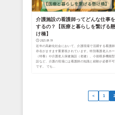
介護施設の看護師ってどんな仕事
するの？【医療と暮らしを繋げる
け橋】
2025.09.19
近年の高齢化社会において、介護現場で活躍する看護師
存在がますます重要視されています。特別養護老人ホー
（特養）や介護老人保健施設（老健）、小規模多機能型
設など、介護の現場には看護師の知識と経験が必要不可
です。 でも...
＜
1