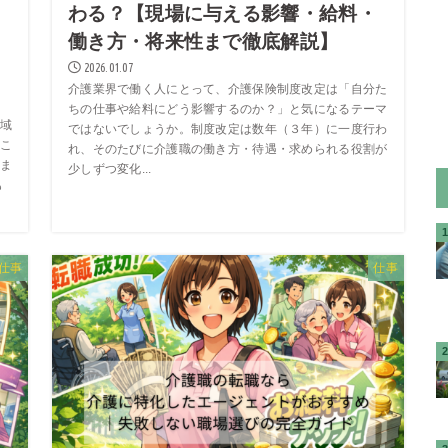
わる？【現場に与える影響・給料・
働き方・将来性まで徹底解説】
・
2026.01.07
介護業界で働く人にとって、介護保険制度改定は「自分た
ちの仕事や給料にどう影響するのか？」と気になるテーマ
域
ではないでしょうか。制度改定は数年（３年）に一度行わ
こ
れ、そのたびに介護職の働き方・待遇・求められる役割が
ま
少しずつ変化...
も
仕事
仕事