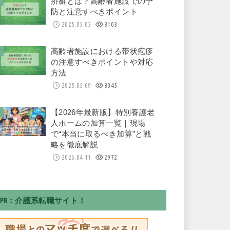
疥癬とは？高齢者施設での予
防と注意すべきポイント
2025.05.03
3103
高齢者施設における帯状疱疹
の注意すべきポイントや対応
方法
2025.05.09
3045
【2026年最新版】特別養護老
人ホームの加算一覧｜現場
で“本当に取るべき加算”と戦
略を徹底解説
2026.04.11
2972
PR：介護系転職サイト！