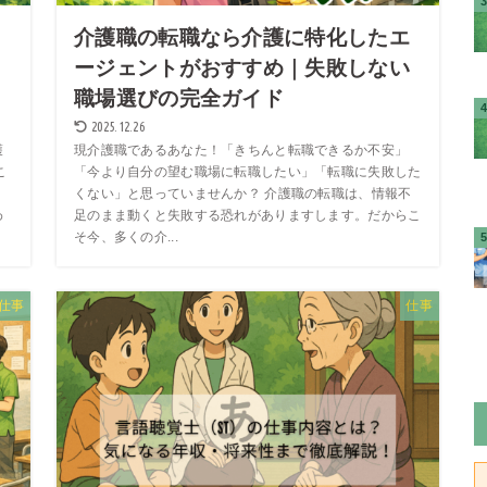
介護職の転職なら介護に特化したエ
コ
ージェントがおすすめ｜失敗しない
職場選びの完全ガイド
2025.12.26
護
現介護職であるあなた！「きちんと転職できるか不安」
こ
「今より自分の望む職場に転職したい」「転職に失敗した
くない」と思っていませんか？ 介護職の転職は、情報不
わ
足のまま動くと失敗する恐れがありますします。だからこ
そ今、多くの介...
仕事
仕事