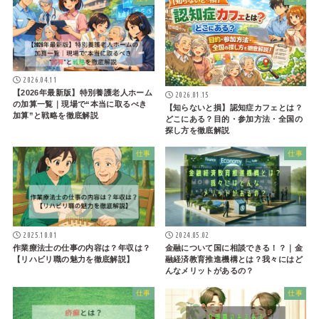
2026.04.11
【2026年最新版】特別養護老人ホーム
2026.01.15
の加算一覧｜現場で“本当に取るべき
【知らないと損】認知症カフェとは？
加算”と戦略を徹底解説
どこにある？目的・参加方法・全国の
探し方を徹底解説
仕事
仕事
2025.10.01
2024.05.02
作業療法士の仕事の内容は？年収は？
金融について国に相談できる！？｜金
【リハビリ職の魅力を徹底解説】
融経済教育推進機構とは？我々にはど
んなメリットがあるの？
仕事
仕事