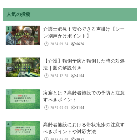
人気の投稿
介護士必見！安心できる声掛け【シー
ン別声かけポイント】
2024.09.24
6626
【介護】転倒予防と転倒した時の対処
法｜図の解説付き
2024.12.28
4104
疥癬とは？高齢者施設での予防と注意
すべきポイント
2025.05.03
3104
高齢者施設における帯状疱疹の注意す
べきポイントや対応方法
2025.05.09
3051