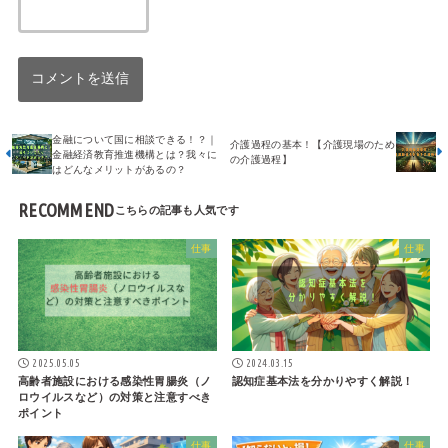
金融について国に相談できる！？｜
介護過程の基本！【介護現場のため
金融経済教育推進機構とは？我々に
の介護過程】
はどんなメリットがあるの？
RECOMMEND
仕事
仕事
2025.05.05
2024.03.15
高齢者施設における感染性胃腸炎（ノ
認知症基本法を分かりやすく解説！
ロウイルスなど）の対策と注意すべき
ポイント
仕事
仕事