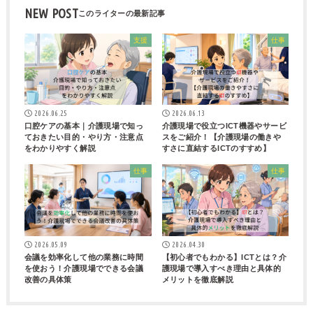
NEW POST
支援
仕事
2026.06.25
2026.06.13
口腔ケアの基本｜介護現場で知っ
介護現場で役立つICT機器やサービ
ておきたい目的・やり方・注意点
スをご紹介！【介護現場の働きや
をわかりやすく解説
すさに直結するICTのすすめ】
仕事
仕事
2026.05.09
2026.04.30
会議を効率化して他の業務に時間
【初心者でもわかる】ICTとは？介
を使おう！介護現場でできる会議
護現場で導入すべき理由と具体的
改善の具体策
メリットを徹底解説