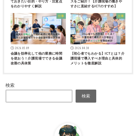
ておきたい目的・やり方・注意点
スをご紹介！【介護現場の働きや
をわかりやすく解説
すさに直結するICTのすすめ】
仕事
仕事
2026.05.09
2026.04.30
会議を効率化して他の業務に時間
【初心者でもわかる】ICTとは？介
を使おう！介護現場でできる会議
護現場で導入すべき理由と具体的
改善の具体策
メリットを徹底解説
検索
検索