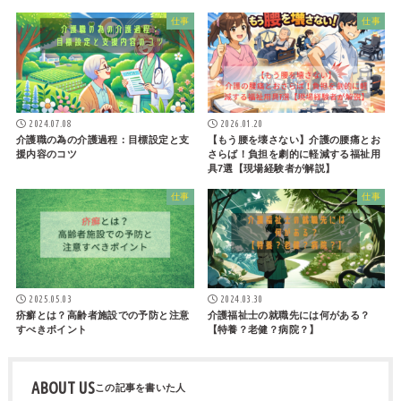
仕事
仕事
2024.07.08
2026.01.20
介護職の為の介護過程：目標設定と支
【もう腰を壊さない】介護の腰痛とお
援内容のコツ
さらば！負担を劇的に軽減する福祉用
具7選【現場経験者が解説】
仕事
仕事
2025.05.03
2024.03.30
疥癬とは？高齢者施設での予防と注意
介護福祉士の就職先には何がある？
すべきポイント
【特養？老健？病院？】
ABOUT US