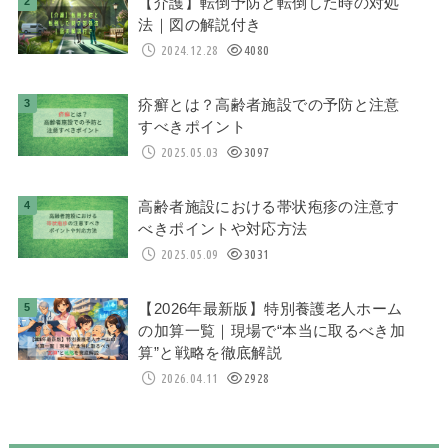
【介護】転倒予防と転倒した時の対処
法｜図の解説付き
2024.12.28
4080
疥癬とは？高齢者施設での予防と注意
すべきポイント
2025.05.03
3097
高齢者施設における帯状疱疹の注意す
べきポイントや対応方法
2025.05.09
3031
【2026年最新版】特別養護老人ホーム
の加算一覧｜現場で“本当に取るべき加
算”と戦略を徹底解説
2026.04.11
2928