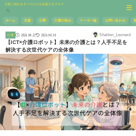
介護に関わるすべての人を応援するブログ
ホーム
支援
仕事
介護の悩み
リーダー論
お問い合わせ
Shatten_Leonard
2026.04.22
2026.04.30
仕事
【ICT×介護ロボット】未来の介護とは？人手不足を
解決する次世代ケアの全体像