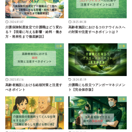
2026.01.07
2025.04.30
介護保険制度改定で介護職はどう変わ
高齢者施設におけるコロナウイルスへ
る？【現場に与える影響・給料・働き
の対策や注意すべきポイントは？
方・将来性まで徹底解説】
仕事
仕事
2025.05.16
2024.05.19
高齢者施設における結核対策と注意す
介護職にも役立つアンガーマネジメン
べきポイント
ト【完全保存版】
仕事
仕事