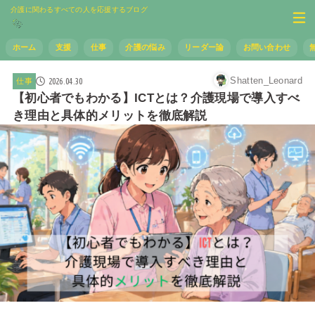
介護に関わるすべての人を応援するブログ
ホーム
支援
仕事
介護の悩み
リーダー論
お問い合わせ
Shatten_Leonard
2026.04.30
仕事
【初心者でもわかる】ICTとは？介護現場で導入すべ
き理由と具体的メリットを徹底解説