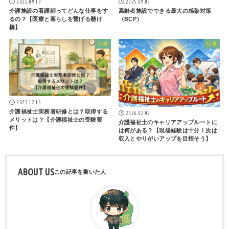
2025.09.19
2025.09.09
介護施設の看護師ってどんな仕事をす
高齢者施設でできる最大の感染対策
るの？【医療と暮らしを繋げる懸け
（BCP）
橋】
仕事
仕事
2025.12.16
介護福祉士実務者研修とは？取得する
2026.02.09
メリットは？【介護福祉士の受験要
介護福祉士のキャリアアップルートに
件】
は何がある？【現場経験は十分！次は
収入とやりがいアップを目指そう】
ABOUT US