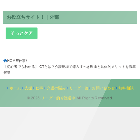
お役立ちサイト！｜外部
そっとケア
HOME
仕事
【初心者でもわかる】ICTとは？介護現場で導入すべき理由と具体的メリットを徹底
解説
ホーム
支援
仕事
介護の悩み
リーダー論
お問い合わせ
無料相談
© 2026
リーダー的介護道中
All Rights Reserved.