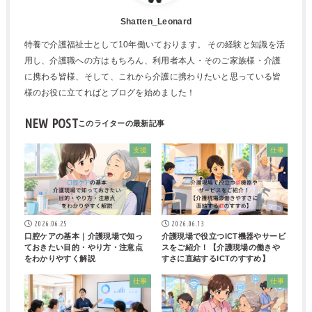
Shatten_Leonard
特養で介護福祉士として10年働いております。 その経験と知識を活
用し、介護職への方はもちろん、利用者本人・そのご家族様・介護
に携わる皆様、そして、これから介護に携わりたいと思っている皆
様のお役に立てればとブログを始めました！
NEW POST
支援
仕事
2026.06.25
2026.06.13
口腔ケアの基本｜介護現場で知っ
介護現場で役立つICT機器やサービ
ておきたい目的・やり方・注意点
スをご紹介！【介護現場の働きや
をわかりやすく解説
すさに直結するICTのすすめ】
仕事
仕事