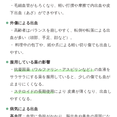
・毛細血管がもろくなり、軽い打撲や摩擦で内出血や皮
下出血（あざ）ができやすい。
外傷による出血
・高齢者はバランスを崩しやすく、転倒や転落による出
血が多い（頭部、手足、顔など）。
・ 料理中の包丁や、紙や爪による軽い切り傷でも出血し
やすい。
服用している薬の影響
・
抗凝固薬（ワルファリン・アスピリンなど）
の血液を
サラサラにする薬を服用していると、少しの傷でも血が
止まりにくくなる。
・
ステロイドの長期使用
により 皮膚が薄くなり、出血し
やすくなる。
病気による出血
高血圧
：血管に負担がかかり、脳出血や鼻血の原因にな