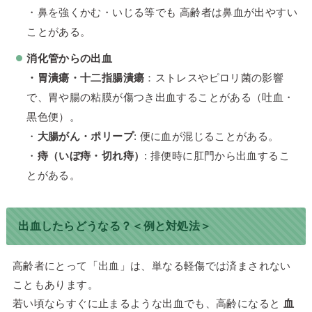
・鼻を強くかむ・いじる等でも 高齢者は鼻血が出やすい
ことがある。
消化管からの出血
・胃潰瘍・十二指腸潰瘍
：ストレスやピロリ菌の影響
で、胃や腸の粘膜が傷つき出血することがある（吐血・
黒色便）。
・
大腸がん・ポリープ
: 便に血が混じることがある。
・
痔（いぼ痔・切れ痔）
: 排便時に肛門から出血するこ
とがある。
出血したらどうなる？＜例と対処法＞
高齢者にとって「出血」は、単なる軽傷では済まされない
こともあります。
若い頃ならすぐに止まるような出血でも、高齢になると
血