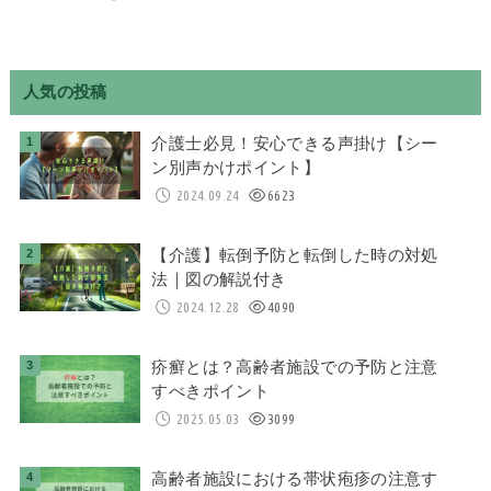
人気の投稿
介護士必見！安心できる声掛け【シー
ン別声かけポイント】
2024.09.24
6623
【介護】転倒予防と転倒した時の対処
法｜図の解説付き
2024.12.28
4090
疥癬とは？高齢者施設での予防と注意
すべきポイント
2025.05.03
3099
高齢者施設における帯状疱疹の注意す