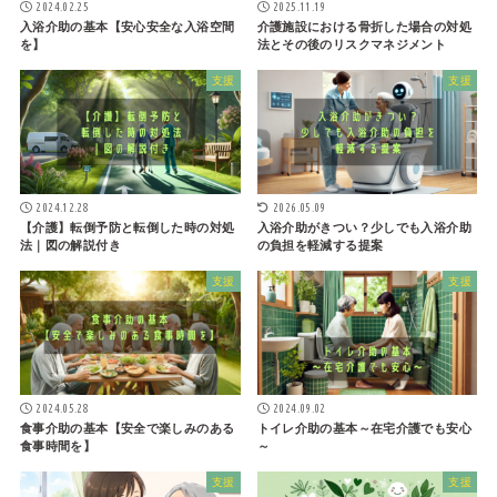
2024.02.25
2025.11.19
入浴介助の基本【安心安全な入浴空間
介護施設における骨折した場合の対処
を】
法とその後のリスクマネジメント
支援
支援
2024.12.28
2026.05.09
【介護】転倒予防と転倒した時の対処
入浴介助がきつい？少しでも入浴介助
法｜図の解説付き
の負担を軽減する提案
支援
支援
2024.05.28
2024.09.02
食事介助の基本【安全で楽しみのある
トイレ介助の基本～在宅介護でも安心
食事時間を】
～
支援
支援