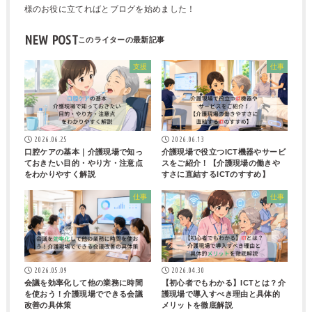
様のお役に立てればとブログを始めました！
NEW POST
支援
仕事
2026.06.25
2026.06.13
口腔ケアの基本｜介護現場で知っ
介護現場で役立つICT機器やサービ
ておきたい目的・やり方・注意点
スをご紹介！【介護現場の働きや
をわかりやすく解説
すさに直結するICTのすすめ】
仕事
仕事
2026.05.09
2026.04.30
会議を効率化して他の業務に時間
【初心者でもわかる】ICTとは？介
を使おう！介護現場でできる会議
護現場で導入すべき理由と具体的
改善の具体策
メリットを徹底解説