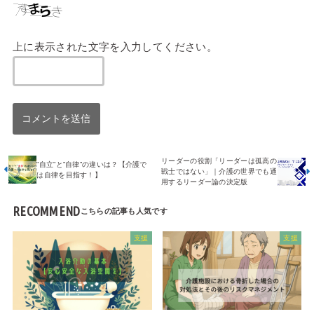
上に表示された文字を入力してください。
リーダーの役割「リーダーは孤高の
”自立”と”自律”の違いは？【介護で
戦士ではない」｜介護の世界でも通
は自律を目指す！】
用するリーダー論の決定版
RECOMMEND
支援
支援